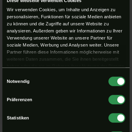
Diese Webseite verwendet Cookies
Wir verwenden Cookies, um Inhalte und Anzeigen zu
personalisieren, Funktionen für soziale Medien anbieten
zu können und die Zugriffe auf unsere Website zu
analysieren. Außerdem geben wir Informationen zu Ihrer
Verwendung unserer Website an unsere Partner für
soziale Medien, Werbung und Analysen weiter. Unsere
Partner führen diese Informationen möglicherweise mit
weiteren Daten zusammen, die Sie ihnen bereitgestellt
haben oder die sie im Rahmen Ihrer Nutzung der Dienste
gesammelt haben. Ihr Klick auf „Alle Cookies
Einwilligungsauswahl
Das Unternehmertraining
akzeptieren“ erlaubt uns diese Datenverarbeitung sowie
Notwendig
Erhalte mit dem Unternehmertraining deine 
die Weitergabe an Drittanbieter (auch in Drittländern)
individuelle Beratung mit jeder Menge Praxiswissen 
gemäß unserer Datenschutzerklärung. Cookies lassen
Präferenzen
aus allen Bereichen der Unternehmensführung.
sich jederzeit ablehnen oder in den Einstellungen
anpassen.
Weiterführende Trainings
Statistiken