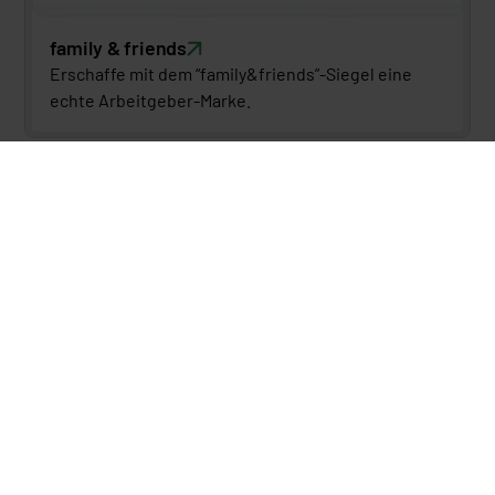
family & friends
Erschaffe mit dem “family&friends”-Siegel eine 
echte Arbeitgeber-Marke.