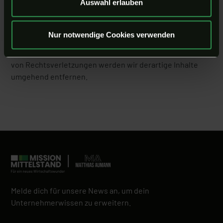
Auswahl erlauben
erstellt wurden, werden die Urheberrechte Dritter
beachtet. Insbesondere werden Inhalte Dritter als solche
gekennzeichnet. Sollten Sie trotzdem auf eine
Nur notwendige Cookies verwenden
Urheberrechtsverletzung aufmerksam werden, bitten wir
um einen entsprechenden Hinweis. Bei Bekanntwerden
von Rechtsverletzungen werden wir derartige Inhalte
umgehend entfernen.
Melde dich für unsere News an, um dein
Unternehmerwissen zu erweitern.