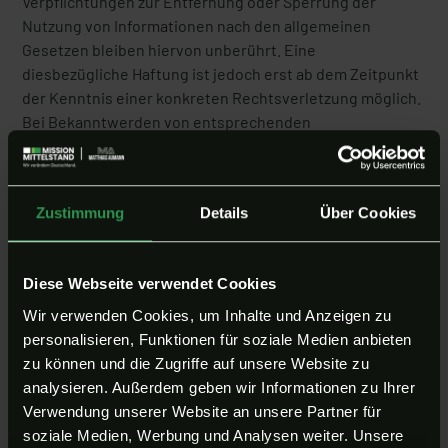
Verpflichtungen zur Entfernung oder Sperrung der
Nutzung von Informationen nach den allgemeinen
Gesetzen bleiben hiervon unberührt. Eine
diesbezügliche Haftung ist jedoch erst ab dem Zeitpunkt
der Kenntnis einer konkreten Rechtsverletzung möglich.
Bei Bekanntwerden von entsprechenden
Rechtsverletzungen werden wir diese Inhalte umgehend
entfernen.
Haftung für Links
Zustimmung
Details
Über Cookies
Unser Angebot enthält Links zu externen Websites
Dritter, auf deren Inhalte wir keinen Einfluss haben.
Diese Webseite verwendet Cookies
Deshalb können wir für diese fremden Inhalte auch keine
Wir verwenden Cookies, um Inhalte und Anzeigen zu
Gewähr übernehmen. Für die Inhalte der verlinkten
personalisieren, Funktionen für soziale Medien anbieten
Seiten ist stets der jeweilige Anbieter oder Betreiber der
zu können und die Zugriffe auf unsere Website zu
Seiten verantwortlich. Die verlinkten Seiten wurden zum
analysieren. Außerdem geben wir Informationen zu Ihrer
Zeitpunkt der Verlinkung auf mögliche Rechtsverstöße
Verwendung unserer Website an unsere Partner für
überprüft. Rechtswidrige Inhalte waren zum Zeitpunkt
soziale Medien, Werbung und Analysen weiter. Unsere