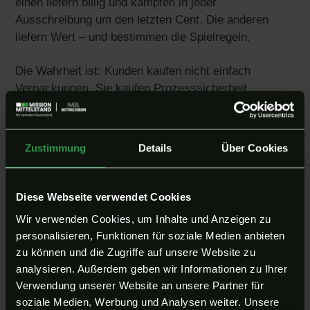
einen liefern billig und kämpfen in jeder
Ausschreibung um den letzten Cent. Die anderen
liefern Wert – und bestimmen die Spielregeln.
Die Wahrheit ist: Kunden kaufen nicht einfach
Verpackungen. Sie kaufen Prozesssicherheit,
Lieferstabilität und innovative Lösungen, die ihnen
selbst Kosten sparen. Wenn du nur dein Produkt
verkaufst, bist du austauschbar. Wenn du aber
Zustimmung
Details
Über Cookies
zeigst, dass du mit deinen Verpackungen die Logistik
vereinfachst, die Haltbarkeit verlängerst oder die
Lagerkosten reduzierst, wirst du unersetzlich.
Diese Webseite verwendet Cookies
Wir verwenden Cookies, um Inhalte und Anzeigen zu
Wir helfen dir, genau diese Positionierung zu
personalisieren, Funktionen für soziale Medien anbieten
erreichen. Weg von “Wir bieten Verpackungen“ hin zu
zu können und die Zugriffe auf unsere Website zu
“Wir lösen Probleme, die unsere Kunden bares Geld
analysieren. Außerdem geben wir Informationen zu Ihrer
kosten“. Mit dieser Strategie kannst du nicht nur
Verwendung unserer Website an unsere Partner für
bessere Preise durchsetzen, sondern baust dir auch
soziale Medien, Werbung und Analysen weiter. Unsere