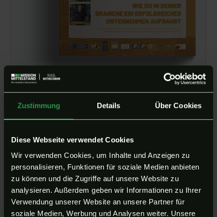
Deine kostenlose Fallstudie direkt aus
der Praxis
Zustimmung
Details
Über Cookies
Erfahre am Beispiel echter Partnerbetriebe, mit
welchen sofort umsetzbaren Strategien auch du
dein Unternehmen zu mehr Stabilität und
Diese Webseite verwendet Cookies
Wachstum führst.
Wir verwenden Cookies, um Inhalte und Anzeigen zu
personalisieren, Funktionen für soziale Medien anbieten
Gratis-
zu können und die Zugriffe auf unsere Website zu
analysieren. Außerdem geben wir Informationen zu Ihrer
Fallstudie
Verwendung unserer Website an unsere Partner für
herunterladen
soziale Medien, Werbung und Analysen weiter. Unsere