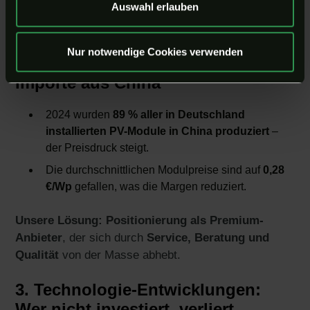
Auswahl erlauben
Geschäftsmodelle
so auszurichten, dass du trotz
neuer Regelungen profitabel bleibst
.
Nur notwendige Cookies verwenden
2. Wettbewerb durch günstige
Importe aus China
2024 wurden
89 % aller in Deutschland
installierten PV-Module in China produziert
–
der Preisdruck steigt.
Die durchschnittlichen Modulpreise sind auf
0,28
€/Wp
gefallen, was die Margen reduziert.
Unsere Lösung:
Positionierung als Premium-
Anbieter
, der sich durch
Service, Beratung und
Qualität
von der Masse abhebt.
3. Technologie-Entwicklungen:
Wer nicht investiert, verliert