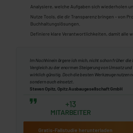
Analysiere, welche Aufgaben sich wiederholen u
Nutze Tools, die dir Transparenz bringen – von 
Buchhaltungslösungen.
Definiere klare Verantwortlichkeiten, damit alle 
Im Nachhinein ärgere ich mich, nicht schon früher die
Vergleich zu der enormen Steigerung von Umsatz und M
wirklich günstig. Doch die besten Werkzeuge nutzen nu
sondern auch einsetzt.
Steven Opitz, Opitz Ausbaugesellschaft GmbH
+13
MITARBEITER
Gratis-Fallstudie herunterladen