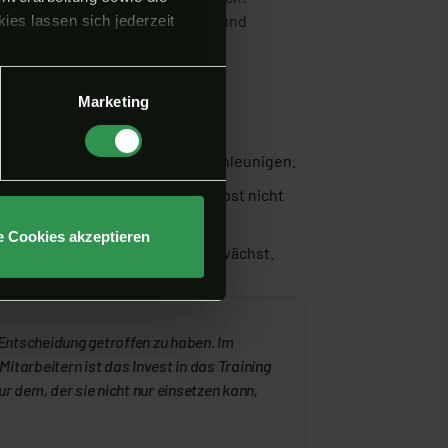
il sie Ressourcen verschwenden und
ies lassen sich jederzeit
Marketing
nen deine Abläufe drastisch beschleunigen.
k von außen zeigt oft, was du selbst nicht
e Cookies akzeptieren
bar sind, wenn dein Unternehmen wächst.
 Entscheidung getroffen zu haben. Im
itarbeitern ist das Invest in das Training
r dem, der sie nicht nur einsetzen kann,