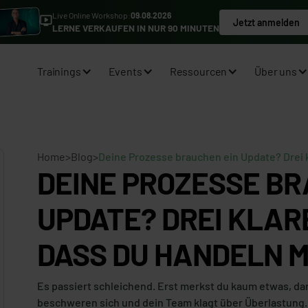
Live Online Workshop:
09.08.2026
Jetzt anmelden
LERNE VERKAUFEN IN NUR 90 MINUTEN
Trainings
Events
Ressourcen
Über uns
Home
>
Blog
>
Deine Prozesse brauchen ein Update? Drei 
DEINE PROZESSE BR
UPDATE? DREI KLAR
DASS DU HANDELN 
Es passiert schleichend. Erst merkst du kaum etwas, dan
beschweren sich und dein Team klagt über Überlastung.