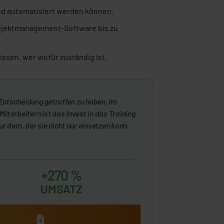
nd automatisiert werden können.
Projektmanagement-Software bis zu
wissen, wer wofür zuständig ist.
 Entscheidung getroffen zu haben. Im
itarbeitern ist das Invest in das Training
r dem, der sie nicht nur einsetzen kann,
+270 %
UMSATZ