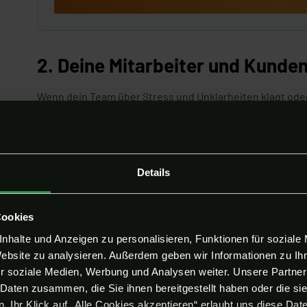
2. Deine Mitarbeiter und Kunden
Wenn dein Team über Stress und Unklarheiten klagt ode
pünktlich kommt, ist das ein deutliches Zeichen: Deine 
Wie du gegensteuerst:
Details
Höre deinem Team zu – sie wissen am besten, wo
Schaffe einen Kommunikationskanal für Feedback
Cookies
Arbeite mit klaren Checklisten und Schulungen, d
nhalte und Anzeigen zu personalisieren, Funktionen für soziale
Website zu analysieren. Außerdem geben wir Informationen zu I
3. Wachstum bleibt aus – Stillst
r soziale Medien, Werbung und Analysen weiter. Unsere Partner
 Daten zusammen, die Sie ihnen bereitgestellt haben oder die s
Dein Unternehmen könnte so viel mehr erreichen, aber 
 Ihr Klick auf „Alle Cookies akzeptieren“ erlaubt uns diese Dat