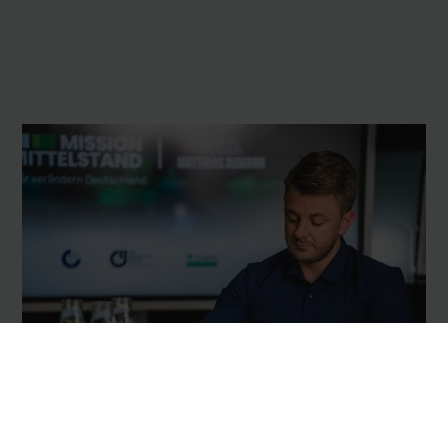
Umsetzen und maximal
gewinnen
Wir zeigen dir eindeutige Handlungsschritte auf, damit du
sofort ins Handeln kommst und dir dein neu gewonnenes
Wissen in kürzester Zeit den größtmöglichen Gewinn
einbringt. So führst du dein Unternehmen fast
automatisch zum Erfolg.