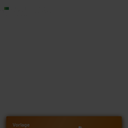
Muster-Arbeitsvertrag als
Vorlage für Unternehmen
Mit unserem Muster-Arbeitsvertrag wirst du
deine neuen Bewerber sofort und ohne lästigen
Papierkram einstellen.
Vorlage