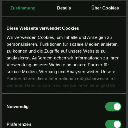
Zustimmung
Details
Über Cookies
Diese Webseite verwendet Cookies
Wir verwenden Cookies, um Inhalte und Anzeigen zu
personalisieren, Funktionen für soziale Medien anbieten
zu können und die Zugriffe auf unsere Website zu
analysieren. Außerdem geben wir Informationen zu Ihrer
Verwendung unserer Website an unsere Partner für
soziale Medien, Werbung und Analysen weiter. Unsere
Partner führen diese Informationen möglicherweise mit
weiteren Daten zusammen, die Sie ihnen bereitgestellt
haben oder die sie im Rahmen Ihrer Nutzung der Dienste
gesammelt haben. Ihr Klick auf „Alle Cookies
Einwilligungsauswahl
akzeptieren“ erlaubt uns diese Datenverarbeitung sowie
Notwendig
die Weitergabe an Drittanbieter (auch in Drittländern)
gemäß unserer Datenschutzerklärung. Cookies lassen
Präferenzen
sich jederzeit ablehnen oder in den Einstellungen